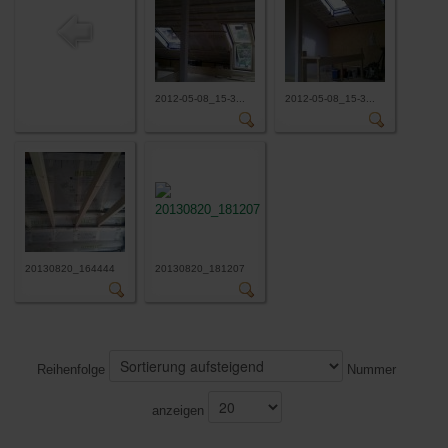
2012-05-08_15-3...
2012-05-08_15-3...
20130820_164444
20130820_181207
Reihenfolge
Nummer
anzeigen