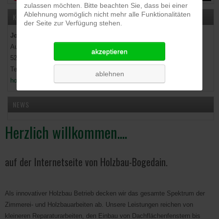
zulassen möchten. Bitte beachten Sie, dass bei einer
Ablehnung womöglich nicht mehr alle Funktionalitäten
KONTAKT
der Seite zur Verfügung stehen.
Johannes Bogedain - Zimmerermeister -
Auf der Höhe 13
akzeptieren
52152 Simmerath-Steckenborn
Tel: 02473/9372956
ablehnen
holzbau.bogedain@t-online.de
NEWS
Herzlich willkommen....
auf der Internetseite von Holzbau-Bogedain.
Als innovativer Holzbau Betrieb decken wir das gesamte Spektrum der
Zimmerei- und Holzbauarbeiten ab. Unsere Leistungen reichen von
kleineren Reparaturarbeiten, den Einbau von Dachflächenfenstern bis